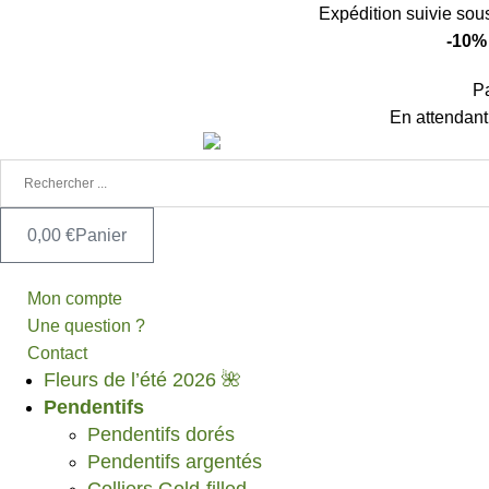
Aller
Expédition suivie sou
au
-10%
contenu
P
En attendant
0,00
€
Panier
Mon compte
Une question ?
Contact
Fleurs de l’été 2026 🌺
Pendentifs
Pendentifs dorés
Pendentifs argentés
Colliers Gold-filled