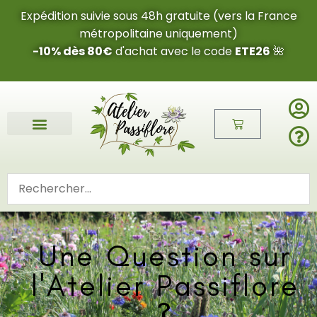
Expédition suivie sous 48h gratuite (vers la France
métropolitaine uniquement)
-10% dès 80€
d'achat avec le code
ETE26
🌺
Fleurs de l’été 2026 🌺
Boucles d’oreilles
Bijoux sur mesure 🎨
Cartes cadeau
Nos fleurs 🌼
Une Question sur
l'Atelier Passiflore
?