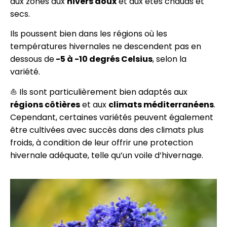
aux zones aux
hivers doux
et aux étés chauds et
secs.
Ils poussent bien dans les régions où les
températures hivernales ne descendent pas en
dessous de
-5 à -10 degrés Celsius
, selon la
variété.
⛵ Ils sont particulièrement bien adaptés aux
régions côtières
et aux
climats méditerranéens
.
Cependant, certaines variétés peuvent également
être cultivées avec succès dans des climats plus
froids, à condition de leur offrir une protection
hivernale adéquate, telle qu’un voile d’hivernage.