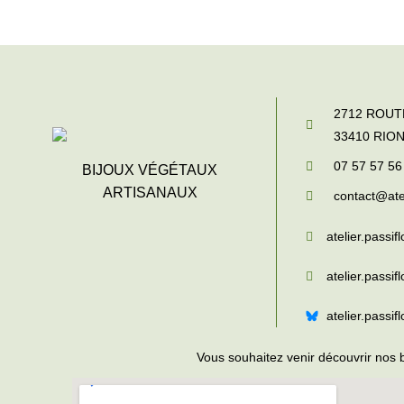
2712 ROU
33410
RIO
07 57 57 56
BIJOUX VÉGÉTAUX
ARTISANAUX
contact@atel
atelier.passifl
atelier.passifl
atelier.passif
Vous souhaitez venir découvrir nos 