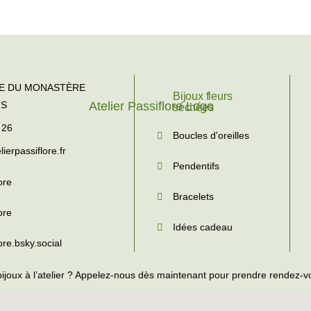
TE DU MONASTÈRE
Bijoux fleurs
NS
séchées
 26
Boucles d'oreilles
ierpassiflore.fr
Pendentifs
ore
Bracelets
ore
Idées cadeau
lore.bsky.social
bijoux à l’atelier ? Appelez-nous dès maintenant pour prendre rendez-v