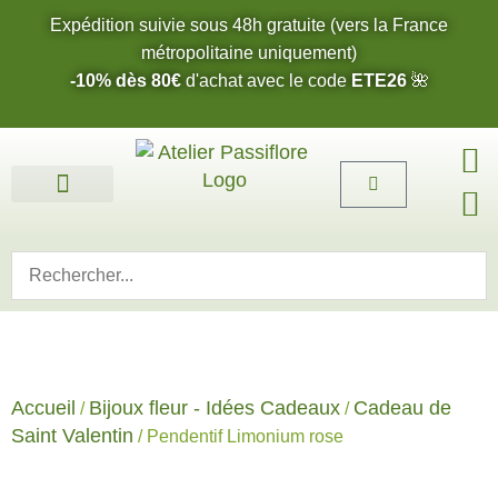
Expédition suivie sous 48h gratuite (vers la France
métropolitaine uniquement)
-10% dès 80€
d'achat avec le code
ETE26
🌺
Fleurs de l’été 2026 🌺
Boucles d’oreilles
Bijoux sur mesure 🎨
Cartes cadeau
Nos fleurs 🌼
Accueil
Bijoux fleur - Idées Cadeaux
Cadeau de
/
/
Saint Valentin
/ Pendentif Limonium rose