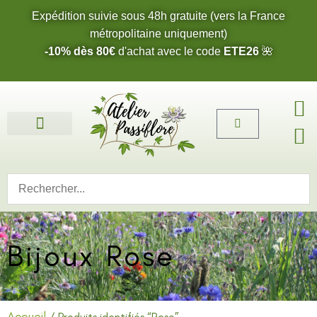
Expédition suivie sous 48h gratuite (vers la France
métropolitaine uniquement)
-10% dès 80€
d'achat avec le code
ETE26
🌺
Fleurs de l’été 2026 🌺
Boucles d’oreilles
Bijoux sur mesure 🎨
Cartes cadeau
Nos fleurs 🌼
Bijoux Rose
Accueil
/ Produits identifiés “Rose”