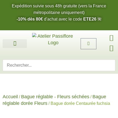
Expédition suivie sous 48h gratuite (vers la France
métropolitaine uniquement)
-10% dès 80€
d'achat avec le code
ETE26
🌺
Fleurs de l’été 2026 🌺
Boucles d’oreilles
Bijoux sur mesure 🎨
Cartes cadeau
Nos fleurs 🌼
Accueil
Bague réglable - Fleurs séchées
Bague
/
/
réglable dorée Fleurs
/ Bague dorée Centaurée fuchsia