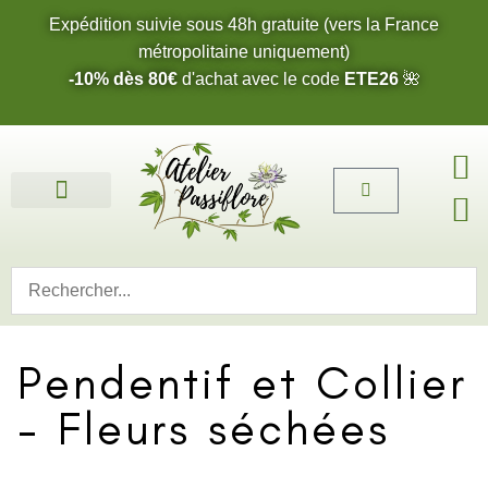
Expédition suivie sous 48h gratuite (vers la France
métropolitaine uniquement)
-10% dès 80€
d'achat avec le code
ETE26
🌺
Fleurs de l’été 2026 🌺
Boucles d’oreilles
Bijoux sur mesure 🎨
Cartes cadeau
Nos fleurs 🌼
Pendentif et Collier
- Fleurs séchées