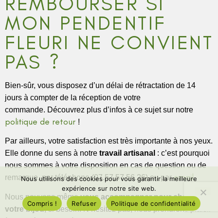
REMBOURSER SI
MON PENDENTIF
FLEURI NE CONVIENT
PAS ?
Bien-sûr, vous disposez d’un délai de rétractation de 14
jours à compter de la réception de votre
commande. Découvrez plus d’infos à ce sujet sur notre
politique de retour
!
Par ailleurs, votre satisfaction est très importante à nos yeux.
Elle donne du sens à notre
travail artisanal
: c’est pourquoi
nous sommes à votre disposition en cas de question ou de
email
remarque, par téléphone (07.57.57.56.26) ou par
.
Nous utilisons des cookies pour vous garantir la meilleure
expérience sur notre site web.
Nous pouvons même
vous accompagner pour choisir
Compris !
Refuser
Politique de confidentialité
votre bijou
, si besoin. N’hésitez pas, nous prendrons plaisir