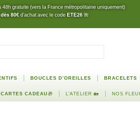
s 48h gratuite (vers la France métropolitaine uniquement)
 dès 80€
d'achat avec le code
ETE26
🌺
ENTIFS
BOUCLES D’OREILLES
BRACELETS
CARTES CADEAU
🎁
L’ATELIER 🏡
NOS FLEU