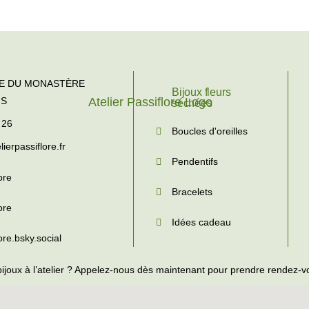
TE DU MONASTÈRE
Bijoux fleurs
NS
séchées
 26
Boucles d'oreilles
ierpassiflore.fr
Pendentifs
ore
Bracelets
ore
Idées cadeau
lore.bsky.social
bijoux à l’atelier ? Appelez-nous dès maintenant pour prendre rendez-v