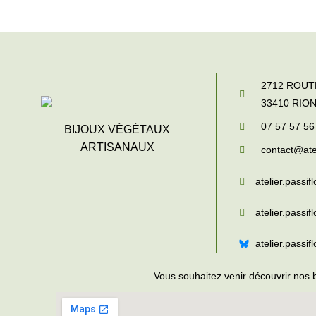
2712 ROU
33410
RIO
07 57 57 56
BIJOUX VÉGÉTAUX
ARTISANAUX
contact@atel
atelier.passifl
atelier.passifl
atelier.passif
Vous souhaitez venir découvrir nos 