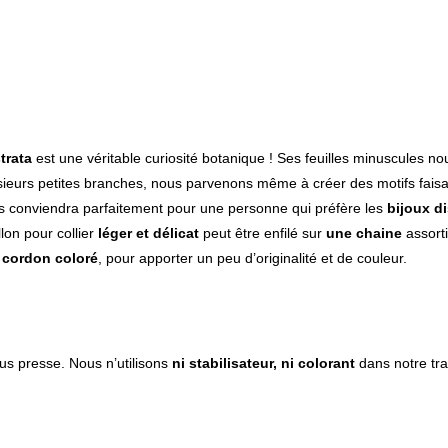
trata
est une véritable curiosité botanique ! Ses feuilles minuscules n
sieurs petites branches, nous parvenons même à créer des motifs fais
s conviendra parfaitement pour une personne qui préfère les
bijoux di
on pour collier
léger et délicat
peut être enfilé sur
une chaine
assorti
n
cordon coloré
, pour apporter un peu d’originalité et de couleur.
us presse. Nous n’utilisons
ni stabilisateur, ni colorant
dans notre tra