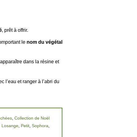
é
, prêt à offrir.
comportant le
nom du végétal
apparaître dans la résine et
ec l’eau et ranger à l’abri du
séchées
,
Collection de Noël
,
Losange
,
Petit
,
Sophora
,