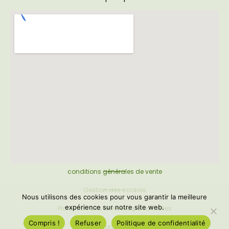
conditions générales de vente
Gestion des cookies
Nous utilisons des cookies pour vous garantir la meilleure
expérience sur notre site web.
Protection des données personnelles
Compris !
Refuser
Politique de confidentialité
Mentions légales