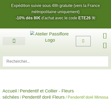
Expédition suivie sous 48h gratuite (vers la France
métropolitaine uniquement)
-10% dès 80€
d'achat avec le code
ETE26
🌺
Fleurs de l’été 2026 🌺
Boucles d’oreilles
Bijoux sur mesure 🎨
Cartes cadeau
Nos fleurs 🌼
Accueil
Pendentif et Collier - Fleurs
/
séchées
Pendentif doré Fleurs
/
/ Pendentif doré Mimosa