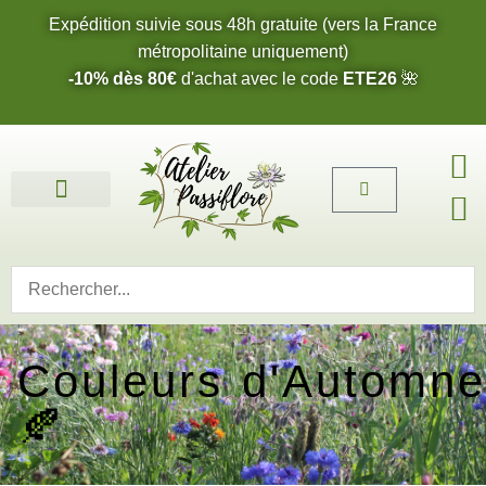
Expédition suivie sous 48h gratuite (vers la France
métropolitaine uniquement)
-10% dès 80€
d'achat avec le code
ETE26
🌺
Fleurs de l’été 2026 🌺
Boucles d’oreilles
Bijoux sur mesure 🎨
Cartes cadeau
Nos fleurs 🌼
Couleurs d'Automne
🍂