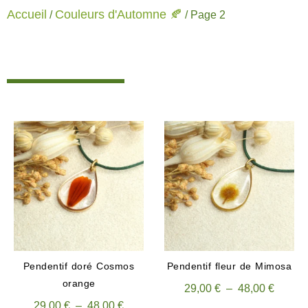
Accueil
Couleurs d'Automne 🍂
/
/ Page 2
Pendentif doré Cosmos
Pendentif fleur de Mimosa
orange
29,00
€
–
48,00
€
29,00
€
–
48,00
€