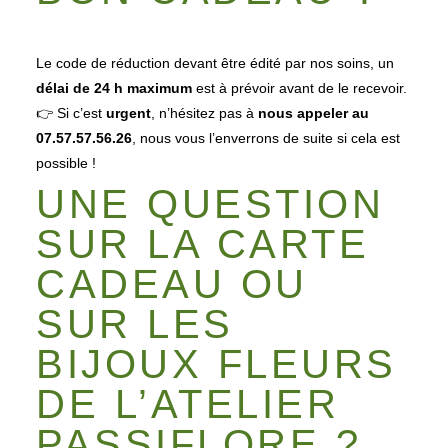
Le code de réduction devant être édité par nos soins, un
délai de 24 h maximum
est à prévoir avant de le recevoir.
👉 Si c’est
urgent
, n’hésitez pas à
nous appeler au
07.57.57.56.26
, nous vous l’enverrons de suite si cela est
possible !
UNE QUESTION
SUR LA CARTE
CADEAU OU
SUR LES
BIJOUX FLEURS
DE L’ATELIER
PASSIFLORE ?