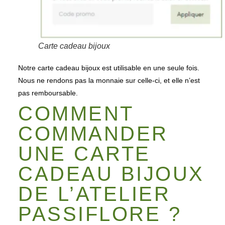
Carte cadeau bijoux
Notre carte cadeau bijoux est utilisable en une seule fois.
Nous ne rendons pas la monnaie sur celle-ci, et elle n’est
pas remboursable.
COMMENT
COMMANDER
UNE CARTE
CADEAU BIJOUX
DE L’ATELIER
PASSIFLORE ?