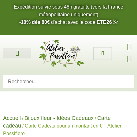
Expédition suivie sous 48h gratuite (vers la France
métropolitaine uniquement)
-10% dès 80€
d'achat avec le code
ETE26
🌺
Fleurs de l’été 2026 🌺
Boucles d’oreilles
Bijoux sur mesure 🎨
Cartes cadeau
Nos fleurs 🌼
Accueil
Bijoux fleur - Idées Cadeaux
Carte
/
/
cadeau
/ Carte Cadeau pour un montant en € – Atelier
Passiflore