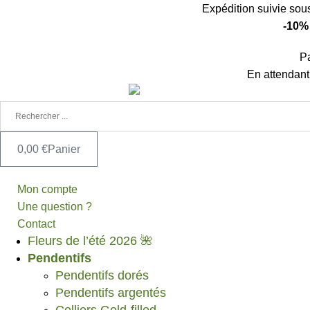
Aller
Expédition suivie sou
au
-10%
contenu
P
En attendant
0,00
€
Panier
Mon compte
Une question ?
Contact
Fleurs de l’été 2026 🌺
Pendentifs
Pendentifs dorés
Pendentifs argentés
Colliers Gold-filled