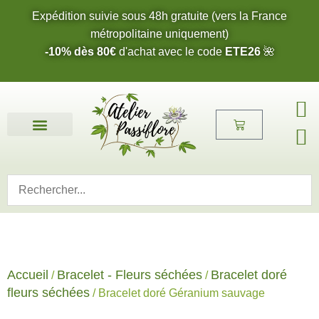
Expédition suivie sous 48h gratuite (vers la France
métropolitaine uniquement)
-10% dès 80€
d'achat avec le code
ETE26
🌺
Fleurs de l’été 2026 🌺
Boucles d’oreilles
Bijoux sur mesure 🎨
Cartes cadeau
Nos fleurs 🌼
Accueil
Bracelet - Fleurs séchées
Bracelet doré
/
/
fleurs séchées
/ Bracelet doré Géranium sauvage