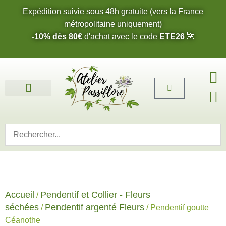
Expédition suivie sous 48h gratuite (vers la France
métropolitaine uniquement)
-10% dès 80€
d'achat avec le code
ETE26
🌺
Fleurs de l’été 2026 🌺
Boucles d’oreilles
Bijoux sur mesure 🎨
Cartes cadeau
Nos fleurs 🌼
Accueil
Pendentif et Collier - Fleurs
/
séchées
Pendentif argenté Fleurs
/
/ Pendentif goutte
Céanothe