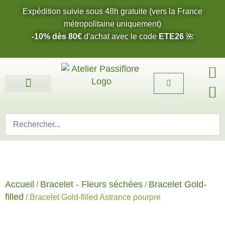
Expédition suivie sous 48h gratuite (vers la France
métropolitaine uniquement)
-10% dès 80€
d'achat avec le code
ETE26
🌺
Fleurs de l’été 2026 🌺
Boucles d’oreilles
Bijoux sur mesure 🎨
Cartes cadeau
Nos fleurs 🌼
Accueil
Bracelet - Fleurs séchées
Bracelet Gold-
/
/
filled
/ Bracelet Gold-filled Astrance pourpre