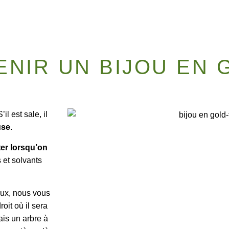
NIR UN BIJOU EN 
il est sale, il
use
.
ter lorsqu’on
s et solvants
joux, nous vous
oit où il sera
ais un arbre à