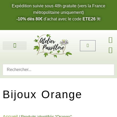
Expédition suivie sous 48h gratuite (vers la France
métropolitaine uniquement)
-10% dès 80€
d'achat avec le code
ETE26
🌺
Fleurs de l’été 2026 🌺
Boucles d’oreilles
Bijoux sur mesure 🎨
Cartes cadeau
Nos fleurs 🌼
Bijoux Orange
Accueil
/ Produits identifiés “Orange”