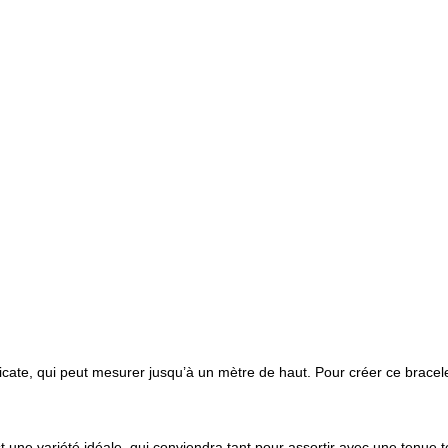
cate, qui peut mesurer jusqu’à un mètre de haut. Pour créer ce bracel
t une variété idéale, qui conviendra tant pour assortir avec une tenue 