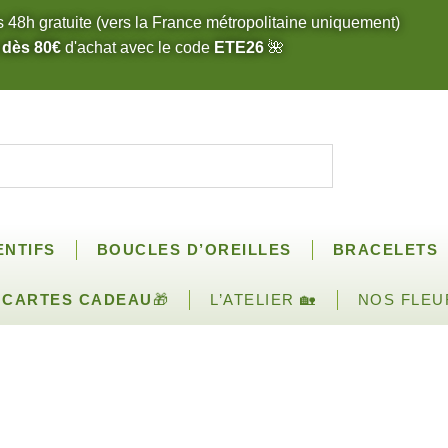
s 48h gratuite (vers la France métropolitaine uniquement)
 dès 80€
d'achat avec le code
ETE26
🌺
ENTIFS
BOUCLES D’OREILLES
BRACELETS
CARTES CADEAU
🎁
L’ATELIER 🏡
NOS FLEU