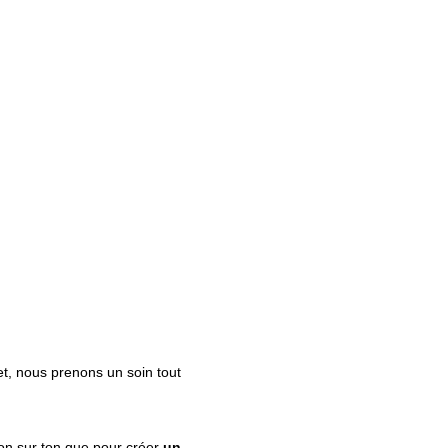
et, nous prenons un soin tout
ton sur ton que pour créer
un