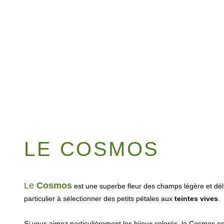
LE COSMOS
Le
Cosmos
est une superbe fleur des champs légère et déli
particulier à sélectionner des petits pétales aux
teintes vives
.
Si vous aimez particulièrement les bijoux colorés, le Cosmos es