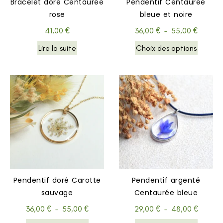
Bracelet doré Centaurée
Pendentif Centaurée
rose
bleue et noire
41,00
€
36,00
€
–
55,00
€
Lire la suite
Choix des options
Pendentif doré Carotte
Pendentif argenté
sauvage
Centaurée bleue
36,00
€
–
55,00
€
29,00
€
–
48,00
€