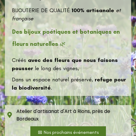
BIJOUTERIE DE QUALITÉ
100% artisanale
et
française
Des bijoux poétiques
et botaniques en
fleurs naturelles
🌿
Créés
avec des fleurs que nous faisons
pousser
le long des vignes,
Dans un espace naturel préservé,
refuge pour
la biodiversité
.
Atelier d'artisanat d'Art à Rions, près de
Bordeaux
📅 Nos prochains événements