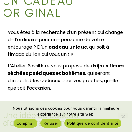
UN CADEAU
ORIGINAL
Vous êtes à la recherche d’un présent qui change
de l’ordinaire pour une personne de votre
entourage ? D’un
cadeau unique
, qui soit à
l’image du lien qui vous unit ?
L’Atelier Passiflore vous propose des
bijoux fleurs
séchées
poétiques et bohèmes
, qui seront
d’inoubliables cadeaux pour vos proches, quelle
que soit l’occasion.
Nous utilisons des cookies pour vous garantir la meilleure
Une idée de cadeau
expérience sur notre site web.
d'anniversaire inoubliable
Compris !
Refuser
Politique de confidentialité