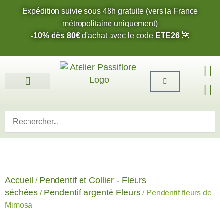
Expédition suivie sous 48h gratuite (vers la France
métropolitaine uniquement)
-10% dès 80€
d'achat avec le code
ETE26
🌺
Fleurs de l’été 2026 🌺
Boucles d’oreilles
Bijoux sur mesure 🎨
Cartes cadeau
Nos fleurs 🌼
Accueil
Pendentif et Collier - Fleurs
/
séchées
Pendentif argenté Fleurs
/
/ Pendentif fleurs de
Mimosa