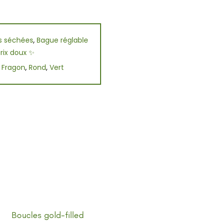
rs séchées
,
Bague réglable
prix doux ✨
,
Fragon
,
Rond
,
Vert