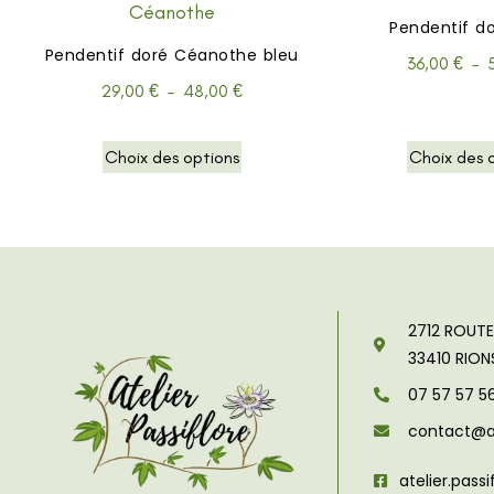
Pendentif do
Pendentif doré Céanothe bleu
36,00
€
–
29,00
€
–
48,00
€
Choix des options
Choix des 
2712 ROUT
33410
RION
07 57 57 5
contact@ate
atelier.passi