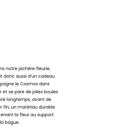
ns notre jachère fleurie,
agit donc aussi d’un cadeau
compagne le Cosmos dans
r et se pare de jolies boules
menté longtemps, avant de
or fin, un matériau durable
tenant la fleur au support
 la bague.