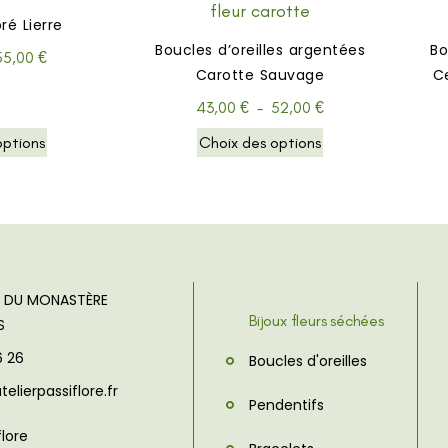
ré Lierre
Boucles d’oreilles argentées
Bo
55,00
€
Carotte Sauvage
C
43,00
€
–
52,00
€
options
Choix des options
E DU MONASTÈRE
Bijoux fleurs séchées
S
6 26
Boucles d'oreilles
lierpassiflore.fr
Pendentifs
flore