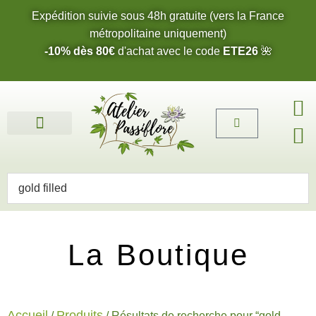
Expédition suivie sous 48h gratuite (vers la France
métropolitaine uniquement)
-10% dès 80€
d'achat avec le code
ETE26
🌺
Fleurs de l’été 2026 🌺
Boucles d’oreilles
Bijoux sur mesure 🎨
Cartes cadeau
Nos fleurs 🌼
La Boutique
Accueil
Produits
/
/ Résultats de recherche pour “gold