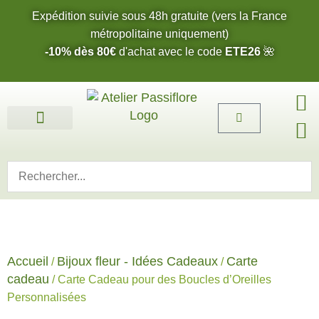
Expédition suivie sous 48h gratuite (vers la France
métropolitaine uniquement)
-10% dès 80€
d'achat avec le code
ETE26
🌺
Fleurs de l’été 2026 🌺
Boucles d’oreilles
Bijoux sur mesure 🎨
Cartes cadeau
Nos fleurs 🌼
Accueil
Bijoux fleur - Idées Cadeaux
Carte
/
/
cadeau
/ Carte Cadeau pour des Boucles d’Oreilles
Personnalisées