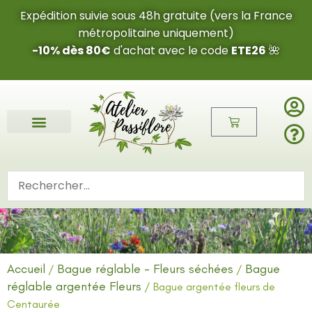
Expédition suivie sous 48h gratuite (vers la France
métropolitaine uniquement)
-10% dès 80€
d'achat avec le code
ETE26
🌺
Fleurs de l’été 2026 🌺
Boucles d’oreilles
Bijoux sur mesure 🎨
Cartes cadeau
Nos fleurs 🌼
Accueil
Bague réglable - Fleurs séchées
Bague
/
/
réglable argentée Fleurs
/ Bague argentée fleurs de
Centaurée