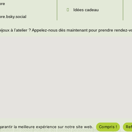
ore
Idées cadeau
lore.bsky.social
bijoux à l’atelier ? Appelez-nous dès maintenant pour prendre rendez-v
arantir la meilleure expérience sur notre site web.
Compris !
Re
e
Gestion des cookies
Protection des données personnelles
Mentions légales