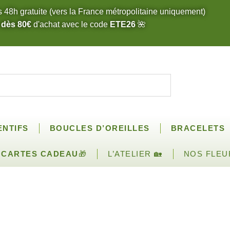
s 48h gratuite (vers la France métropolitaine uniquement)
 dès 80€
d'achat avec le code
ETE26
🌺
ENTIFS
BOUCLES D’OREILLES
BRACELETS
CARTES CADEAU
🎁
L’ATELIER 🏡
NOS FLEU