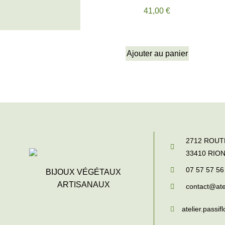
41,00
€
Ajouter au panier
2712 ROU
33410
RIO
07 57 57 56
BIJOUX VÉGÉTAUX
ARTISANAUX
contact@atel
atelier.passifl