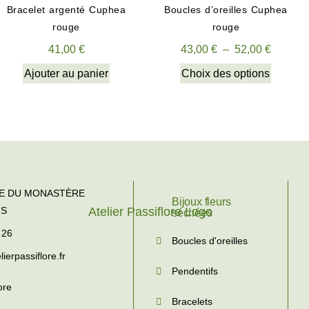
Bracelet argenté Cuphea
Boucles d’oreilles Cuphea
rouge
rouge
41,00
€
43,00
€
–
52,00
€
Ajouter au panier
Choix des options
TE DU MONASTÈRE
Bijoux fleurs
NS
séchées
 26
Boucles d'oreilles
ierpassiflore.fr
Pendentifs
ore
Bracelets